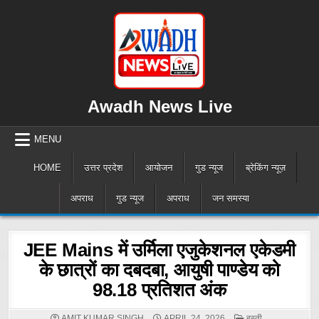
Skip
to
content
Awadh News Live
MENU
HOME
उत्तर प्रदेश
आयोजन
गुड न्यूज
ब्रेकिंग न्यूज़
अपराध
गुड न्यूज
अपराध
जन समस्या
JEE Mains में उर्मिला एजुकेशनल एकेडमी
के छात्रों का दबदबा, आयुषी पाण्डेय को
98.18 प्रतिशत अंक
POSTED
AMIT KUMAR SINGH
APRIL 24, 2026
बस्ती