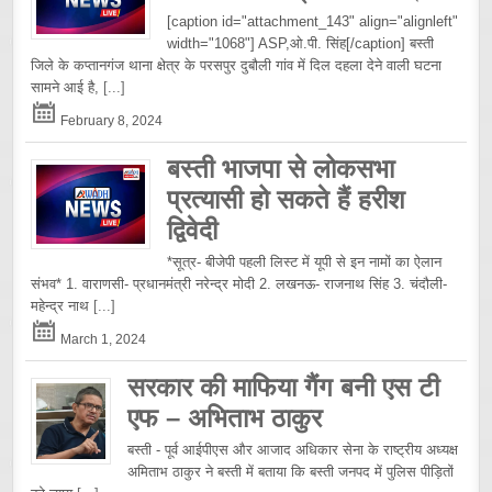
[caption id="attachment_143" align="alignleft"
width="1068"] ASP,ओ.पी. सिंह[/caption] बस्ती
जिले के कप्तानगंज थाना क्षेत्र के परसपुर दुबौली गांव में दिल दहला देने वाली घटना
सामने आई है,
[...]
February 8, 2024
बस्ती भाजपा से लोकसभा
प्रत्यासी हो सकते हैं हरीश
द्विवेदी
*सूत्र- बीजेपी पहली लिस्ट में यूपी से इन नामों का ऐलान
संभव* 1. वाराणसी- प्रधानमंत्री नरेन्द्र मोदी 2. लखनऊ- राजनाथ सिंह 3. चंदौली-
महेन्द्र नाथ
[...]
March 1, 2024
सरकार की माफिया गैंग बनी एस टी
एफ – अभिताभ ठाकुर
बस्ती - पूर्व आईपीएस और आजाद अधिकार सेना के राष्ट्रीय अध्यक्ष
अमिताभ ठाकुर ने बस्ती में बताया कि बस्ती जनपद में पुलिस पीड़ितों