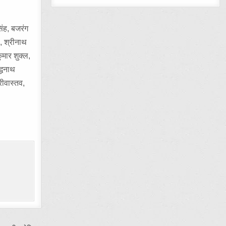
िंह, बजरंग
ल, श्रीनाथ
ुमार शुक्ल,
द्धनाथ
रीवास्तव,