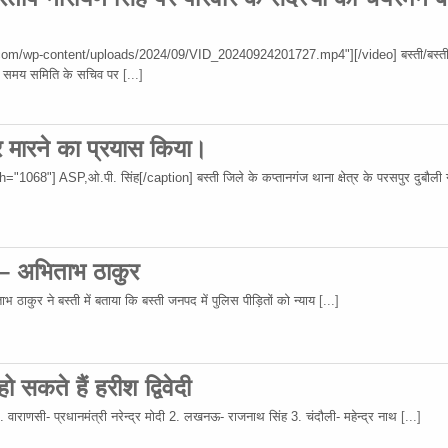
om/wp-content/uploads/2024/09/VID_20240924201727.mp4"][/video] बस्ती/बस्ती
 उस समय समिति के सचिव पर
[...]
र मारने का प्रयास किया।
68"] ASP,ओ.पी. सिंह[/caption] बस्ती जिले के कप्तानगंज थाना क्षेत्र के परसपुर दुबौली गा
 – अभिताभ ठाकुर
 ठाकुर ने बस्ती में बताया कि बस्ती जनपद में पुलिस पीड़ितों को न्याय
[...]
 सकते हैं हरीश द्विवेदी
 1. वाराणसी- प्रधानमंत्री नरेन्द्र मोदी 2. लखनऊ- राजनाथ सिंह 3. चंदौली- महेन्द्र नाथ
[...]