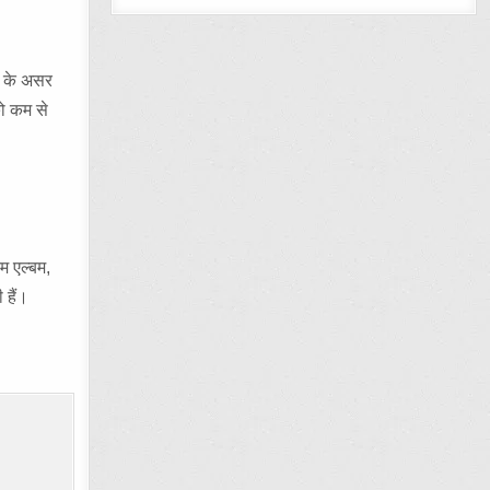
यम के असर
को कम से
म एल्बम,
 हैं।