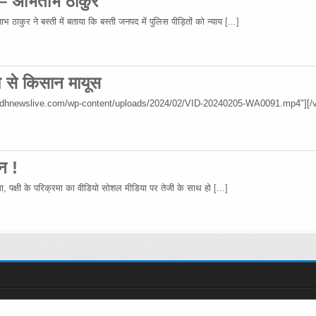
 – अभिताभ ठाकुर
 ठाकुर ने बस्ती में बताया कि बस्ती जनपद में पुलिस पीड़ितों को न्याय
[...]
िश से किसान मायूस
wadhnewslive.com/wp-content/uploads/2024/02/VID-20240205-WA0091.mp4"][/v
न !
रमा, पक्षी के परिक्रमा का वीडियो सोशल मीडिया पर तेजी के साथ हो
[...]