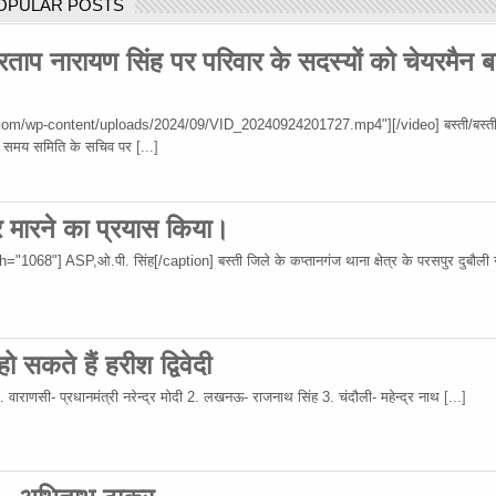
OPULAR POSTS
रताप नारायण सिंह पर परिवार के सदस्यों को चेयरमैन ब
om/wp-content/uploads/2024/09/VID_20240924201727.mp4"][/video] बस्ती/बस्ती
 उस समय समिति के सचिव पर
[...]
र मारने का प्रयास किया।
68"] ASP,ओ.पी. सिंह[/caption] बस्ती जिले के कप्तानगंज थाना क्षेत्र के परसपुर दुबौली गा
 सकते हैं हरीश द्विवेदी
 1. वाराणसी- प्रधानमंत्री नरेन्द्र मोदी 2. लखनऊ- राजनाथ सिंह 3. चंदौली- महेन्द्र नाथ
[...]