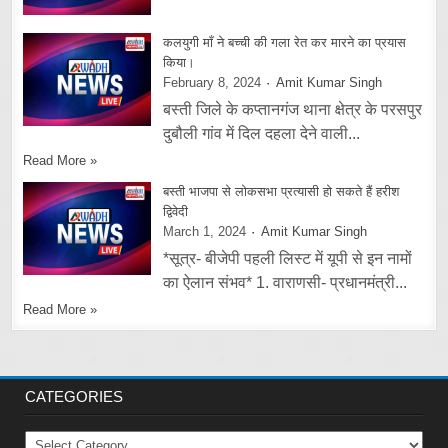
कलयुगी माँ ने बच्ची की गला रेत कर मारने का प्रयास
किया।
February 8, 2024
Amit Kumar Singh
बस्ती जिले के कप्तानगंज थाना क्षेत्र के परसपुर
दुबौली गांव में दिल दहला देने वाली...
Read More »
बस्ती भाजपा से लोकसभा प्रत्यासी हो सकते हैं हरीश
द्विवेदी
March 1, 2024
Amit Kumar Singh
*सूत्र- बीजेपी पहली लिस्ट में यूपी से इन नामों
का ऐलान संभव* 1. वाराणसी- प्रधानमंत्री...
Read More »
CATEGORIES
Categories