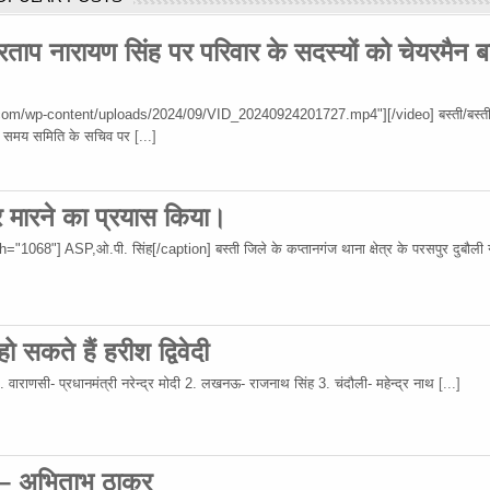
रताप नारायण सिंह पर परिवार के सदस्यों को चेयरमैन ब
om/wp-content/uploads/2024/09/VID_20240924201727.mp4"][/video] बस्ती/बस्ती
 उस समय समिति के सचिव पर
[...]
र मारने का प्रयास किया।
68"] ASP,ओ.पी. सिंह[/caption] बस्ती जिले के कप्तानगंज थाना क्षेत्र के परसपुर दुबौली गा
 सकते हैं हरीश द्विवेदी
 1. वाराणसी- प्रधानमंत्री नरेन्द्र मोदी 2. लखनऊ- राजनाथ सिंह 3. चंदौली- महेन्द्र नाथ
[...]
 – अभिताभ ठाकुर