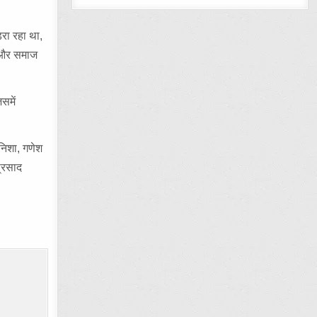
डरा रहा था,
षा और समाज
समें
 निशा, गणेश
प्रसाद