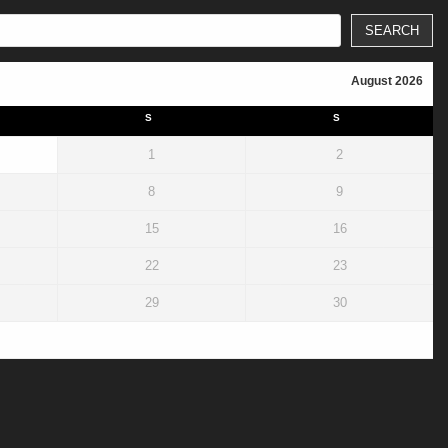
SEARCH
August 2026
S
S
1
2
8
9
15
16
22
23
29
30