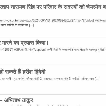
रताप नारायण सिंह पर परिवार के सदस्यों को चेयरमैन ब
om/wp-content/uploads/2024/09/VID_20240924201727.mp4"][/video] बस्ती/बस्ती
 उस समय समिति के सचिव पर
[...]
र मारने का प्रयास किया।
68"] ASP,ओ.पी. सिंह[/caption] बस्ती जिले के कप्तानगंज थाना क्षेत्र के परसपुर दुबौली गा
 सकते हैं हरीश द्विवेदी
 1. वाराणसी- प्रधानमंत्री नरेन्द्र मोदी 2. लखनऊ- राजनाथ सिंह 3. चंदौली- महेन्द्र नाथ
[...]
 – अभिताभ ठाकुर