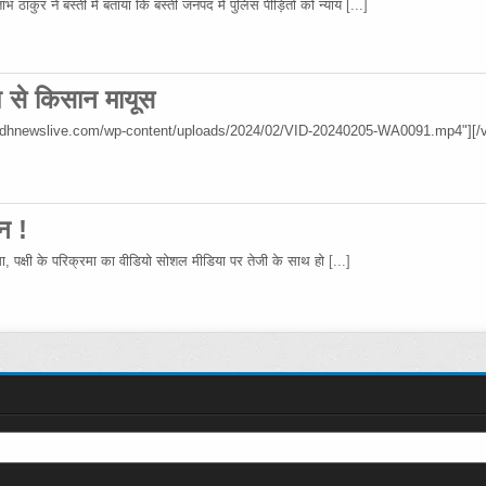
 ठाकुर ने बस्ती में बताया कि बस्ती जनपद में पुलिस पीड़ितों को न्याय
[...]
िश से किसान मायूस
wadhnewslive.com/wp-content/uploads/2024/02/VID-20240205-WA0091.mp4"][/v
न !
रमा, पक्षी के परिक्रमा का वीडियो सोशल मीडिया पर तेजी के साथ हो
[...]