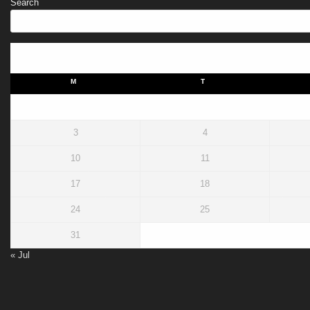
Search
M
T
3
4
10
11
17
18
24
25
31
« Jul