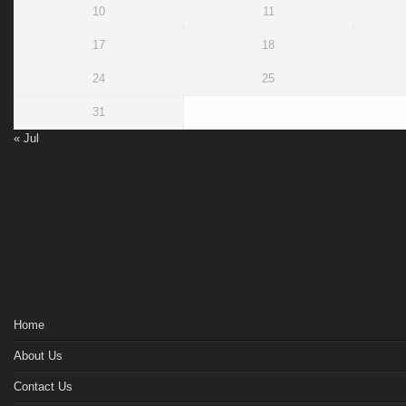
10
11
17
18
24
25
31
« Jul
Home
About Us
Contact Us