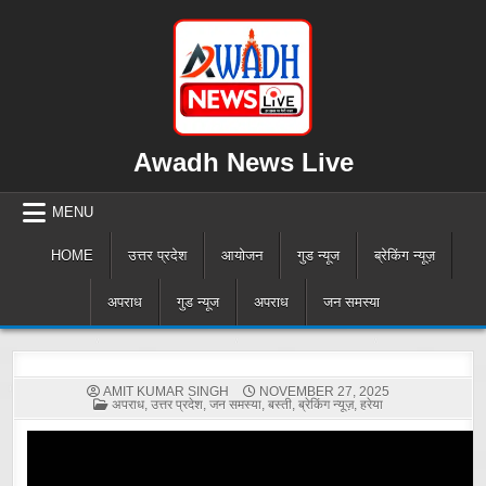
Skip
to
content
Awadh News Live
MENU
HOME
उत्तर प्रदेश
आयोजन
गुड न्यूज
ब्रेकिंग न्यूज़
अपराध
गुड न्यूज
अपराध
जन समस्या
AMIT KUMAR SINGH
NOVEMBER 27, 2025
POSTED
अपराध
,
उत्तर प्रदेश
,
जन समस्या
,
बस्ती
,
ब्रेकिंग न्यूज़
,
हरेया
IN