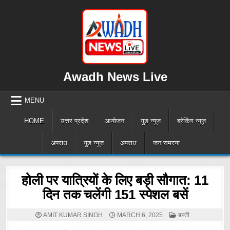
Skip
to
content
Awadh News Live
MENU
HOME
उत्तर प्रदेश
आयोजन
गुड न्यूज
ब्रेकिंग न्यूज़
अपराध
गुड न्यूज
अपराध
जन समस्या
होली पर यात्रियों के लिए बड़ी सौगात: 11
दिन तक चलेंगी 151 स्पेशल बसें
POSTED
AMIT KUMAR SINGH
MARCH 6, 2025
बस्ती
IN