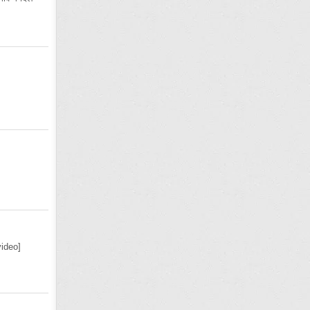
ideo]