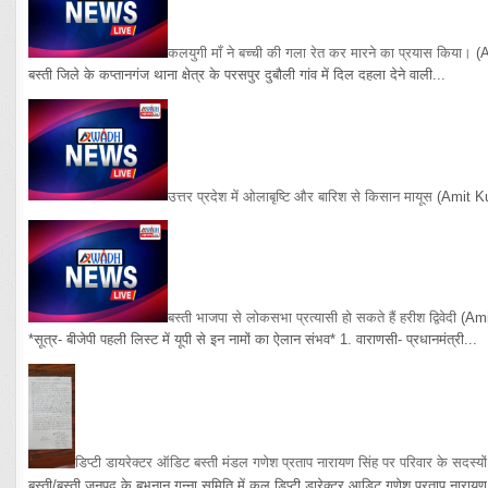
कलयुगी माँ ने बच्ची की गला रेत कर मारने का प्रयास किया।
(
बस्ती जिले के कप्तानगंज थाना क्षेत्र के परसपुर दुबौली गांव में दिल दहला देने वाली...
उत्तर प्रदेश में ओलाबृष्टि और बारिश से किसान मायूस
(Amit K
बस्ती भाजपा से लोकसभा प्रत्यासी हो सकते हैं हरीश द्विवेदी
(Am
*सूत्र- बीजेपी पहली लिस्ट में यूपी से इन नामों का ऐलान संभव* 1. वाराणसी- प्रधानमंत्री...
डिप्टी डायरेक्टर ऑडिट बस्ती मंडल गणेश प्रताप नारायण सिंह पर परिवार के सदस्य
बस्ती/बस्ती जनपद के बभनान गन्ना समिति में कल डिप्टी डारेक्टर आडिट गणेश प्रताप नारायण 