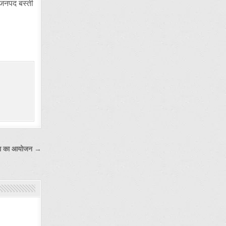
 जनपद बस्ती
 मेला का आयोजन →