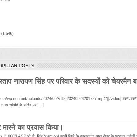
)
(1,546)
OPULAR POSTS
रताप नारायण सिंह पर परिवार के सदस्यों को चेयरमैन ब
om/wp-content/uploads/2024/09/VID_20240924201727.mp4"][/video] बस्ती/बस्ती
 उस समय समिति के सचिव पर
[...]
र मारने का प्रयास किया।
68"] ASP,ओ.पी. सिंह[/caption] बस्ती जिले के कप्तानगंज थाना क्षेत्र के परसपुर दुबौली गा