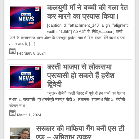
कलयुगी माँ ने बच्ची की गला रेत
कर मारने का प्रयास किया।
[caption id="attachment_143" align="alignleft"
width="1068"] ASP,ओ.पी. सिंह[/caption] बस्ती
जिले के कप्तानगंज थाना क्षेत्र के परसपुर दुबौली गांव में दिल दहला देने वाली घटना
सामने आई है,
[...]
February 8, 2024
बस्ती भाजपा से लोकसभा
प्रत्यासी हो सकते हैं हरीश
द्विवेदी
*सूत्र- बीजेपी पहली लिस्ट में यूपी से इन नामों का ऐलान
संभव* 1. वाराणसी- प्रधानमंत्री नरेन्द्र मोदी 2. लखनऊ- राजनाथ सिंह 3. चंदौली-
महेन्द्र नाथ
[...]
March 1, 2024
सरकार की माफिया गैंग बनी एस टी
एफ – अभिताभ ठाकुर