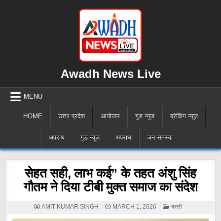
Skip
to
content
Awadh News Live
MENU
HOME
उत्तर प्रदेश
आयोजन
गुड न्यूज
ब्रेकिंग न्यूज़
अपराध
गुड न्यूज
अपराध
जन समस्या
सेहत सही, लाभ कई” के तहत अंशु सिंह
गौतम ने दिया टीबी मुक्त समाज का संदेश
POSTED
AMIT KUMAR SINGH
MARCH 1, 2026
बस्ती
IN