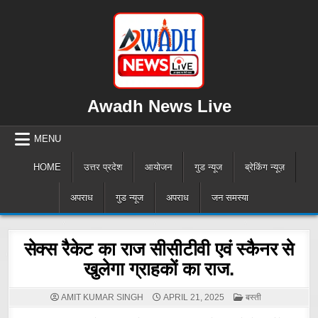
Skip
to
content
Awadh News Live
MENU
HOME
उत्तर प्रदेश
आयोजन
गुड न्यूज
ब्रेकिंग न्यूज़
अपराध
गुड न्यूज
अपराध
जन समस्या
सेक्स रैकेट का राज सीसीटीवी एवं स्कैनर से
खुलेगा ग्राहकों का राज.
POSTED
AMIT KUMAR SINGH
APRIL 21, 2025
बस्ती
IN