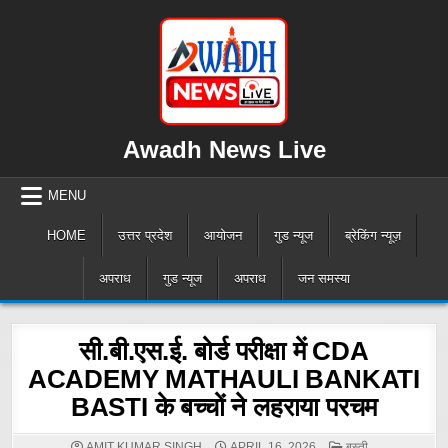
Skip
to
content
Awadh News Live
MENU
HOME
उत्तर प्रदेश
आयोजन
गुड न्यूज
ब्रेकिंग न्यूज़
अपराध
गुड न्यूज
अपराध
जन समस्या
सी.बी.एस.ई. बोर्ड परीक्षा में CDA
ACADEMY MATHAULI BANKATI
BASTI के बच्चों ने लहराया परचम
POSTED
AMIT KUMAR SINGH
APRIL 16, 2026
बस्ती