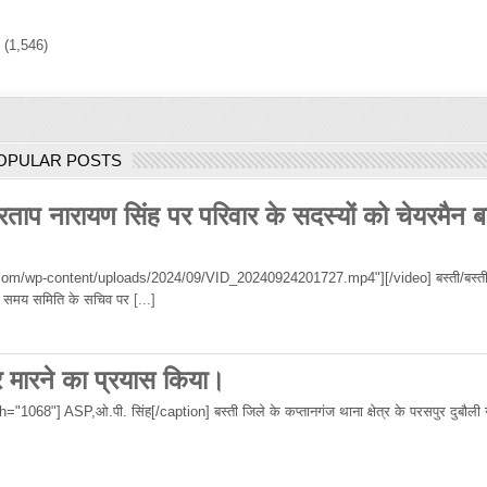
)
(1,546)
OPULAR POSTS
रताप नारायण सिंह पर परिवार के सदस्यों को चेयरमैन ब
om/wp-content/uploads/2024/09/VID_20240924201727.mp4"][/video] बस्ती/बस्ती
 उस समय समिति के सचिव पर
[...]
र मारने का प्रयास किया।
68"] ASP,ओ.पी. सिंह[/caption] बस्ती जिले के कप्तानगंज थाना क्षेत्र के परसपुर दुबौली गा