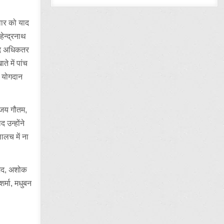
वार को याद
हेन्द्रनाथ
बाद अधिकतर
े में पांच
ा योगदान
संजय गौतम,
 उन्होंने
ालच में ना
म्मद, अशोक
र्मा, मधुबन