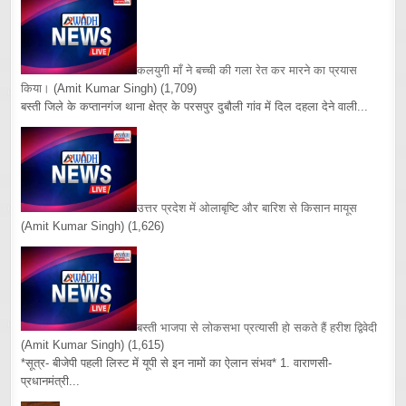
कलयुगी माँ ने बच्ची की गला रेत कर मारने का प्रयास
किया।
(Amit Kumar Singh)
(1,709)
बस्ती जिले के कप्तानगंज थाना क्षेत्र के परसपुर दुबौली गांव में दिल दहला देने वाली...
उत्तर प्रदेश में ओलाबृष्टि और बारिश से किसान मायूस
(Amit Kumar Singh)
(1,626)
बस्ती भाजपा से लोकसभा प्रत्यासी हो सकते हैं हरीश द्विवेदी
(Amit Kumar Singh)
(1,615)
*सूत्र- बीजेपी पहली लिस्ट में यूपी से इन नामों का ऐलान संभव* 1. वाराणसी-
प्रधानमंत्री...