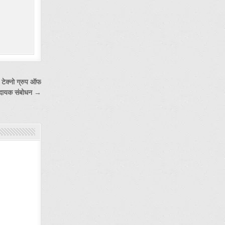
ा टेक्नो ग्रुप ऑफ
ेरणादायक संबोधन →