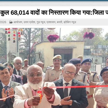
 के कुल 68,014 वादों का निस्तारण किया गया:जिला
POSTED
2026
आयोजन
,
उत्तर प्रदेश
,
गुड न्यूज
,
प्रशासन
,
बस्ती
,
ब्रेकिंग न्यूज़
IN