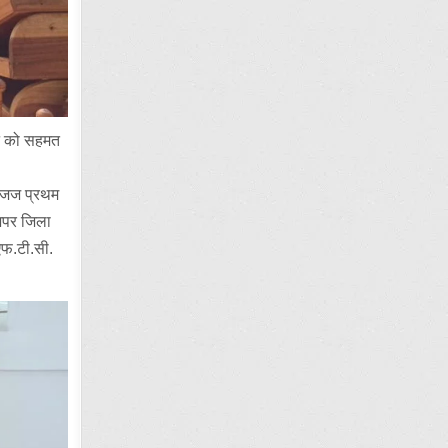
ने को सहमत
ा जज प्रथम
 अपर जिला
एफ.टी.सी.