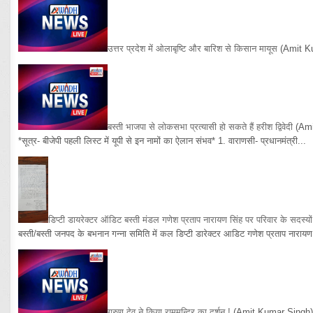
उत्तर प्रदेश में ओलाबृष्टि और बारिश से किसान मायूस
(Amit K
बस्ती भाजपा से लोकसभा प्रत्यासी हो सकते हैं हरीश द्विवेदी
(Am
*सूत्र- बीजेपी पहली लिस्ट में यूपी से इन नामों का ऐलान संभव* 1. वाराणसी- प्रधानमंत्री...
डिप्टी डायरेक्टर ऑडिट बस्ती मंडल गणेश प्रताप नारायण सिंह पर परिवार के सदस्य
बस्ती/बस्ती जनपद के बभनान गन्ना समिति में कल डिप्टी डारेक्टर आडिट गणेश प्रताप नारायण 
गरुण देव ने किया राममन्दिर का दर्शन !
(Amit Kumar Singh