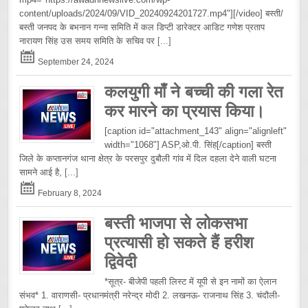
content/uploads/2024/09/VID_20240924201727.mp4"][/video] बस्ती/
बस्ती जनपद के बभनान गन्ना समिति में कल डिप्टी डारेक्टर आडिट गणेश प्रताप
नारायण सिंह उस समय समिति के सचिव पर
[...]
September 24, 2024
कलयुगी माँ ने बच्ची की गला रेत
कर मारने का प्रयास किया।
[caption id="attachment_143" align="alignleft"
width="1068"] ASP,ओ.पी. सिंह[/caption] बस्ती
जिले के कप्तानगंज थाना क्षेत्र के परसपुर दुबौली गांव में दिल दहला देने वाली घटना
सामने आई है,
[...]
February 8, 2024
बस्ती भाजपा से लोकसभा
प्रत्यासी हो सकते हैं हरीश
द्विवेदी
*सूत्र- बीजेपी पहली लिस्ट में यूपी से इन नामों का ऐलान
संभव* 1. वाराणसी- प्रधानमंत्री नरेन्द्र मोदी 2. लखनऊ- राजनाथ सिंह 3. चंदौली-