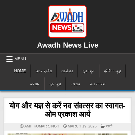
Skip
to
content
Awadh News Live
MENU
HOME
उत्तर प्रदेश
आयोजन
गुड न्यूज
ब्रेकिंग न्यूज़
अपराध
गुड न्यूज
अपराध
जन समस्या
योग और यज्ञ से करें नव संवत्सर का स्वागत-
ओम प्रकाश आर्य
POSTED
AMIT KUMAR SINGH
MARCH 19, 2026
बस्ती
IN