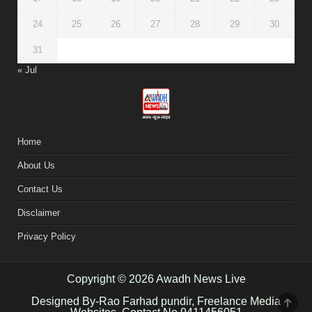
24
25
26
27
28
29
30
31
« Jul
Home
About Us
Contact Us
Disclaimer
Privacy Policy
Copyright © 2026 Awadh News Live
Designed By-Rao Farhad pundir, Freelance Media
SCR