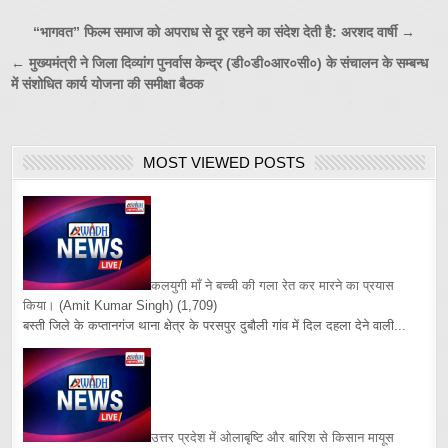
Post
“भागवत” फिल्म समाज को अपराध से दूर रहने का संदेश देती है: अरशद वार्षी →
navigation
← मुख्यमंत्री ने जिला दिव्यांग पुनर्वास केन्द्र (डी०डी०आर०सी०) के संचालन के सम्बन्ध
में संशोधित कार्य योजना की समीक्षा बैठक
MOST VIEWED POSTS
कलयुगी माँ ने बच्ची की गला रेत कर मारने का प्रयास
किया।
(Amit Kumar Singh)
(1,709)
बस्ती जिले के कप्तानगंज थाना क्षेत्र के परसपुर दुबौली गांव में दिल दहला देने वाली...
उत्तर प्रदेश में ओलाबृष्टि और बारिश से किसान मायूस