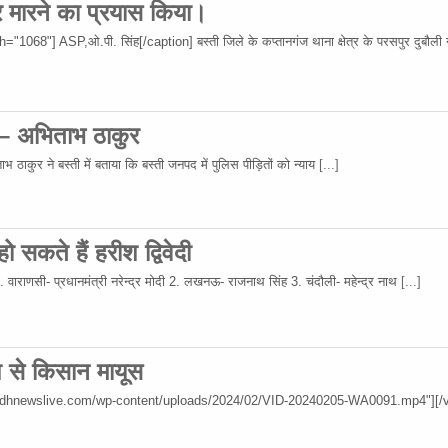
र मारने का प्रयास किया।
68"] ASP,ओ.पी. सिंह[/caption] बस्ती जिले के कप्तानगंज थाना क्षेत्र के परसपुर दुबौली गा
 – अभिताभ ठाकुर
 ठाकुर ने बस्ती में बताया कि बस्ती जनपद में पुलिस पीड़ितों को न्याय
[...]
 सकते हैं हरीश द्विवेदी
 1. वाराणसी- प्रधानमंत्री नरेन्द्र मोदी 2. लखनऊ- राजनाथ सिंह 3. चंदौली- महेन्द्र नाथ
[...]
िश से किसान मायूस
wadhnewslive.com/wp-content/uploads/2024/02/VID-20240205-WA0091.mp4"][/v