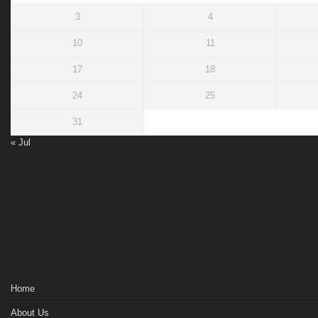
3
4
10
11
17
18
24
25
31
« Jul
Home
About Us