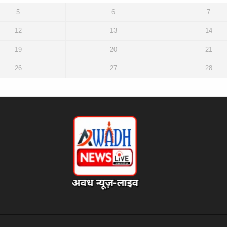
5
6
7
12
13
14
19
20
21
26
27
28