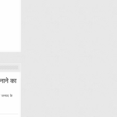
नाने का
 जनपद के