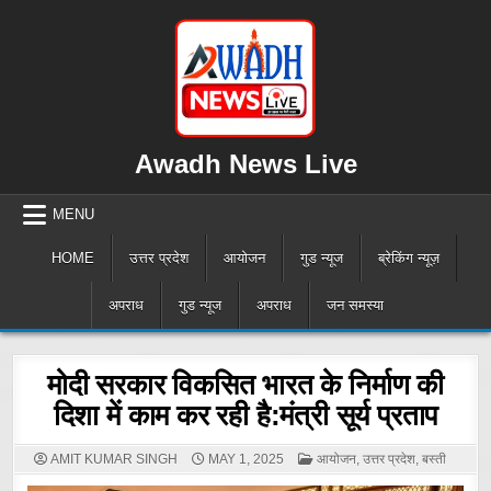
Skip
to
content
Awadh News Live
MENU
HOME
उत्तर प्रदेश
आयोजन
गुड न्यूज
ब्रेकिंग न्यूज़
अपराध
गुड न्यूज
अपराध
जन समस्या
मोदी सरकार विकसित भारत के निर्माण की
दिशा में काम कर रही है:मंत्री सूर्य प्रताप
POSTED
AMIT KUMAR SINGH
MAY 1, 2025
आयोजन
,
उत्तर प्रदेश
,
बस्ती
IN