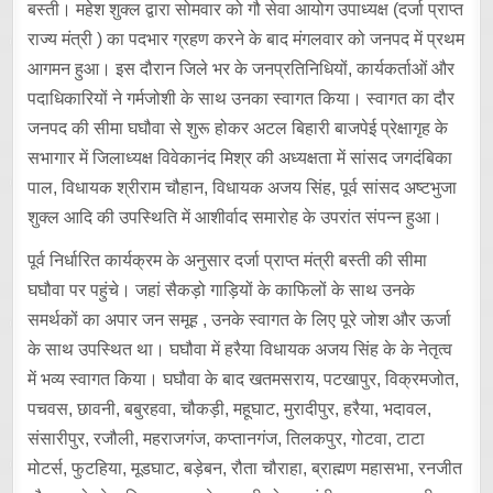
बस्ती। महेश शुक्ल द्वारा सोमवार को गौ सेवा आयोग उपाध्यक्ष (दर्जा प्राप्त
राज्य मंत्री ) का पदभार ग्रहण करने के बाद मंगलवार को जनपद में प्रथम
आगमन हुआ। इस दौरान जिले भर के जनप्रतिनिधियों, कार्यकर्ताओं और
पदाधिकारियों ने गर्मजोशी के साथ उनका स्वागत किया। स्वागत का दौर
जनपद की सीमा घघौवा से शुरू होकर अटल बिहारी बाजपेई प्रेक्षागृह के
सभागार में जिलाध्यक्ष विवेकानंद मिश्र की अध्यक्षता में सांसद जगदंबिका
पाल, विधायक श्रीराम चौहान, विधायक अजय सिंह, पूर्व सांसद अष्टभुजा
शुक्ल आदि की उपस्थिति में आशीर्वाद समारोह के उपरांत संपन्न हुआ।
पूर्व निर्धारित कार्यक्रम के अनुसार दर्जा प्राप्त मंत्री बस्ती की सीमा
घघौवा पर पहुंचे। जहां सैकड़ो गाड़ियों के काफिलों के साथ उनके
समर्थकों का अपार जन समूह , उनके स्वागत के लिए पूरे जोश और ऊर्जा
के साथ उपस्थित था। घघौवा में हरैया विधायक अजय सिंह के के नेतृत्व
में भव्य स्वागत किया। घघौवा के बाद खतमसराय, पटखापुर, विक्रमजोत,
पचवस, छावनी, बबुरहवा, चौकड़ी, महूघाट, मुरादीपुर, हरैया, भदावल,
संसारीपुर, रजौली, महराजगंज, कप्तानगंज, तिलकपुर, गोटवा, टाटा
मोटर्स, फुटहिया, मूडघाट, बड़ेबन, रौता चौराहा, ब्राह्मण महासभा, रनजीत