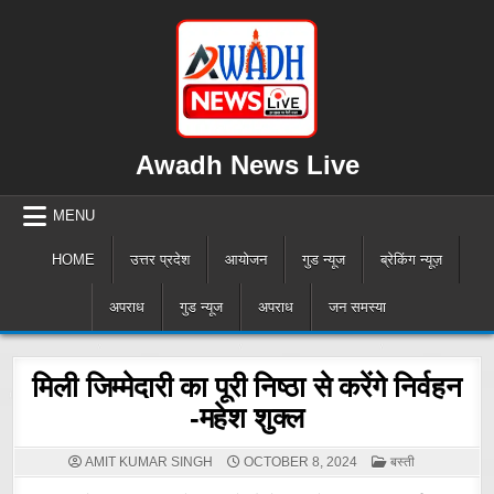
Skip
to
content
Awadh News Live
MENU
HOME
उत्तर प्रदेश
आयोजन
गुड न्यूज
ब्रेकिंग न्यूज़
अपराध
गुड न्यूज
अपराध
जन समस्या
मिली जिम्मेदारी का पूरी निष्ठा से करेंगे निर्वहन
-महेश शुक्ल
POSTED
AMIT KUMAR SINGH
OCTOBER 8, 2024
बस्ती
IN