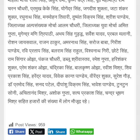
महिला मोर्चा रोली सिंह, अंकुर वर्मा, कृष्ण चंद्र सिंह, पूर्व महामंत्री राम
चरन चौधरी, प्रमुख केके सिंह, योगेंद्र सिंह, जगदीश शुक्ला, जटा शंकर
शुक्ल, रघुनाथ सिंह, मनमोहन तिवारी, दुष्यंत विक्रम सिंह, श्रीश पाण्डेय,
जिलाध्यक्ष अल्पसंख्यक मोर्चा आलम चौधरी, जिलाध्यक्ष युवा मोर्चा अमित
गुप्ता, मृगेन्द्र मणि त्रिपाठी, अभय सिंह गुड्डू, सर्वेश यादव, प्रबल मलानी,
रोशन जायसवाल, राजन ठाकुर, अमरनाथ सिंह, सरोज बाबा, गिरीश
पाण्डेय, रवि प्रताप सिंह, बलराम सिंह राहुल, विश्वनाथ गिरी, छोटे सिंह,
राम सिंगार ओझा, पंकज चौधरी, डब्लू श्रीवास्तव, रमेश गुप्ता, हरिशंकर
शुक्ल, प्रेम शंकर ओझा, चंद्रिका सिंह, बालकृष्ण ओझा, रवीश मिश्र, शिव
प्रकाश सिंह, हरेंद्र यादव, विवेक कान्त पाण्डेय, वीरेंद्र शुक्ल, सुरेश गौड़,
डॉ प्रमोद सिंह, सनद पटेल, दीपांशु विक्रम सिंह, भावेश पाण्डेय, टुनटुन
सोनी, अचितानंद मिश्र, अशोक गुप्ता, सत्य प्रकाश सिंह, चन्द्र भूषण
मिश्र सहित हजारों की संख्या में लोग मौजूद रहे।
Post Views:
959
Post
Whatsapp
Share
Share