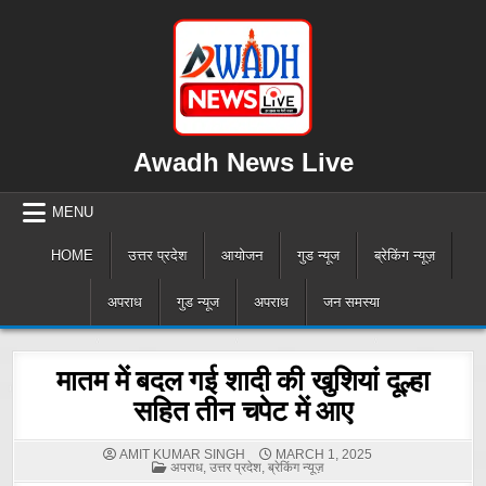
Skip
to
content
Awadh News Live
MENU
HOME
उत्तर प्रदेश
आयोजन
गुड न्यूज
ब्रेकिंग न्यूज़
अपराध
गुड न्यूज
अपराध
जन समस्या
मातम में बदल गई शादी की खुशियां दूल्हा
सहित तीन चपेट में आए
AMIT KUMAR SINGH
MARCH 1, 2025
POSTED
अपराध
,
उत्तर प्रदेश
,
ब्रेकिंग न्यूज़
IN