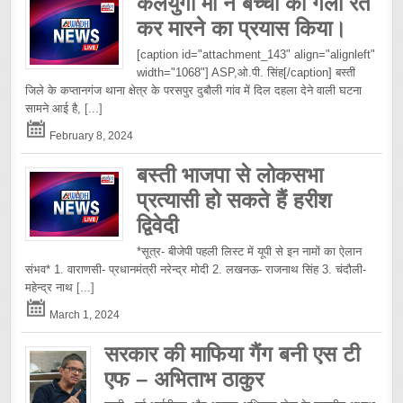
कलयुगी माँ ने बच्ची की गला रेत
कर मारने का प्रयास किया।
[caption id="attachment_143" align="alignleft"
width="1068"] ASP,ओ.पी. सिंह[/caption] बस्ती
जिले के कप्तानगंज थाना क्षेत्र के परसपुर दुबौली गांव में दिल दहला देने वाली घटना
सामने आई है,
[...]
February 8, 2024
बस्ती भाजपा से लोकसभा
प्रत्यासी हो सकते हैं हरीश
द्विवेदी
*सूत्र- बीजेपी पहली लिस्ट में यूपी से इन नामों का ऐलान
संभव* 1. वाराणसी- प्रधानमंत्री नरेन्द्र मोदी 2. लखनऊ- राजनाथ सिंह 3. चंदौली-
महेन्द्र नाथ
[...]
March 1, 2024
सरकार की माफिया गैंग बनी एस टी
एफ – अभिताभ ठाकुर