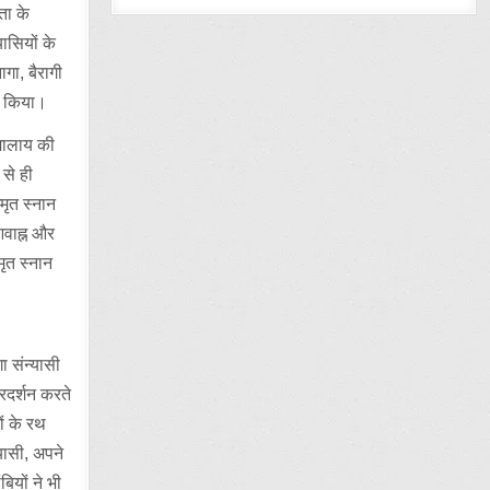
ता के
ासियों के
गा, बैरागी
ान किया।
िमालाय की
 से ही
मृत स्नान
आवाह्न और
मृत स्नान
ा संन्यासी
्रदर्शन करते
ों के रथ
यासी, अपने
ियों ने भी