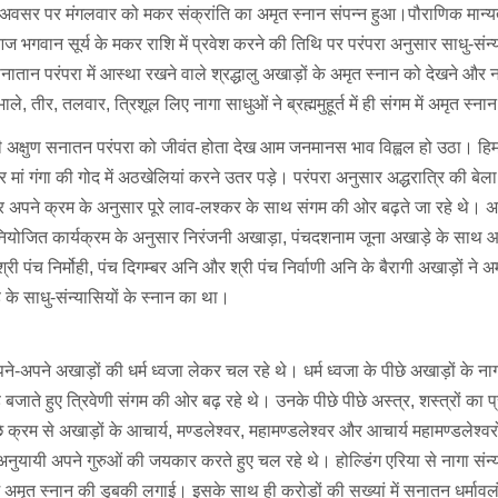
 के अवसर पर मंगलवार को मकर संक्रांति का अमृत स्नान संपन्न हुआ।पौराणिक मान्य
ज भगवान सूर्य के मकर राशि में प्रवेश करने की तिथि पर परंपरा अनुसार साधु-संन्य
ातान परंपरा में आस्था रखने वाले श्रद्धालु अखाड़ों के अमृत स्नान को देखने और ना
भाले, तीर, तलवार, त्रिशूल लिए नागा साधुओं ने ब्रह्ममुहूर्त में ही संगम में अमृत स्न
त स्नान की अक्षुण सनातन परंपरा को जीवंत होता देख आम जनमानस भाव विह्वल हो उठा। ह
र कर मां गंगा की गोद में अठखेलियां करने उतर पड़े। परंपरा अनुसार अद्धरात्रि की बेला
ा और अपने क्रम के अनुसार पूरे लाव-लश्कर के साथ संगम की ओर बढ़ते जा रहे थे। अ
्वनियोजित कार्यक्रम के अनुसार निरंजनी अखाड़ा, पंचदशनाम जूना अखाड़े के साथ 
ी पंच निर्मोही, पंच दिगम्बर अनि और श्री पंच निर्वाणी अनि के बैरागी अखाड़ों ने अ
के साधु-संन्यासियों के स्नान का था।
े-अपने अखाड़ों की धर्म ध्वजा लेकर चल रहे थे। धर्म ध्वजा के पीछे अखाड़ों के नाग
े बजाते हुए त्रिवेणी संगम की ओर बढ़ रहे थे। उनके पीछे पीछे अस्त्र, शस्त्रों का प
े क्रम से अखाड़ों के आचार्य, मण्डलेश्वर, महामण्डलेश्वर और आचार्य महामण्डलेश्वर
ुयायी अपने गुरुओं की जयकार करते हुए चल रहे थे। होल्डिंग एरिया से नागा संन्
ं अमृत स्नान की डुबकी लगाई। इसके साथ ही करोड़ों की सख्यां में सनातन धर्मावलंब