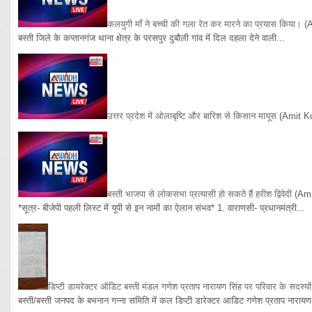
कलयुगी माँ ने बच्ची की गला रेत कर मारने का प्रयास किया।
(
बस्ती जिले के कप्तानगंज थाना क्षेत्र के परसपुर दुबौली गांव में दिल दहला देने वाली...
उत्तर प्रदेश में ओलाबृष्टि और बारिश से किसान मायूस
(Amit K
बस्ती भाजपा से लोकसभा प्रत्यासी हो सकते हैं हरीश द्विवेदी
(Am
*सूत्र- बीजेपी पहली लिस्ट में यूपी से इन नामों का ऐलान संभव* 1. वाराणसी- प्रधानमंत्री...
डिप्टी डायरेक्टर ऑडिट बस्ती मंडल गणेश प्रताप नारायण सिंह पर परिवार के सदस्य
बस्ती/बस्ती जनपद के बभनान गन्ना समिति में कल डिप्टी डारेक्टर आडिट गणेश प्रताप नारायण 