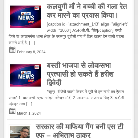
कलयुगी माँ ने बच्ची की गला रेत
कर मारने का प्रयास किया।
[caption id="attachment_143" align="alignleft"
width="1068"] ASP,ओ.पी. सिंह[/caption] बस्ती
जिले के कप्तानगंज थाना क्षेत्र के परसपुर दुबौली गांव में दिल दहला देने वाली घटना
सामने आई है,
[...]
February 8, 2024
बस्ती भाजपा से लोकसभा
प्रत्यासी हो सकते हैं हरीश
द्विवेदी
*सूत्र- बीजेपी पहली लिस्ट में यूपी से इन नामों का ऐलान
संभव* 1. वाराणसी- प्रधानमंत्री नरेन्द्र मोदी 2. लखनऊ- राजनाथ सिंह 3. चंदौली-
महेन्द्र नाथ
[...]
March 1, 2024
सरकार की माफिया गैंग बनी एस टी
एफ – अभिताभ ठाकुर