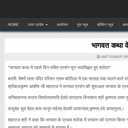
Skip
to
content
HOME
उत्तर प्रदेश
आयोजन
गुड न्यूज
ब्रेकिंग न्यूज़
अपर
भागवत कथा के 
AMIT KUMAR SI
*भागवत कथा में पहले दिन भक्ति प्रसंग सुन भावविह्वल हुए श्रोता*
बस्ती: वैष्णों माता मंदिर परिसर ग्राम कोठिला में एक सप्ताह तक चलने वा
श्रीबालकृष्ण आशीष जी महाराज ने भागवत प्रसंग की शुरूआत भागवत के प्र
सच्चिदानन्द रूपाय विश्वोत्पत्यादि हेतवे तापत्रय विनाशाय श्री कृष्णाय वयम न
वासुदेव सुतं देवम् कंस चानुर मर्दनम् देवकी परमानंदम् कृष्णम् वंदे जगदगुरुम्।
महाराज श्री ने कहा कि भागवत के प्रथम श्लोक में भगवान को प्रणाम किया 
समझना भगवान को समझने के बराबर है।