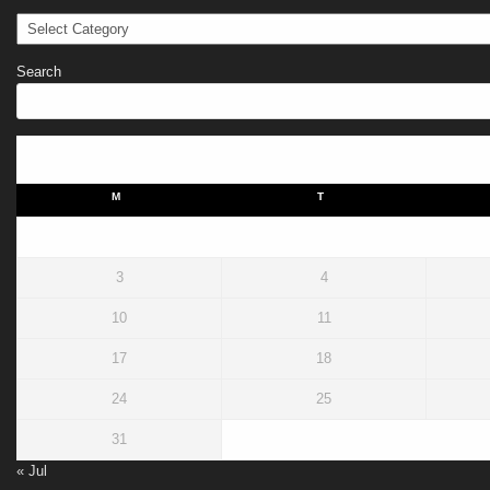
Categories
Search
M
T
3
4
10
11
17
18
24
25
31
« Jul