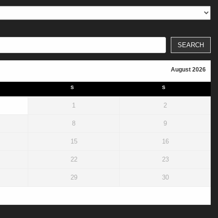
SEARCH
August 2026
S
S
1
2
8
9
15
16
22
23
29
30