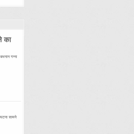
ने का
भनान गन्ना
 घटना सामने