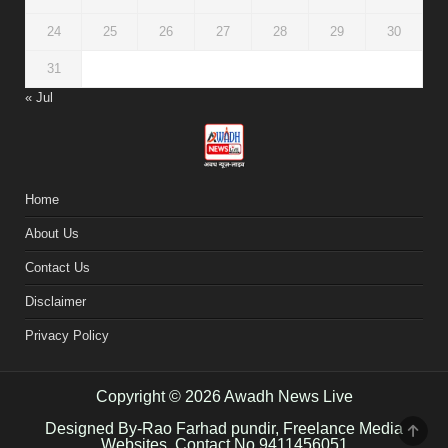
24
25
26
27
28
29
30
31
« Jul
Home
About Us
Contact Us
Disclaimer
Privacy Policy
Copyright © 2026 Awadh News Live
Designed By-Rao Farhad pundir, Freelance Media
SCR
TO
Websites, Contact No.9411456051