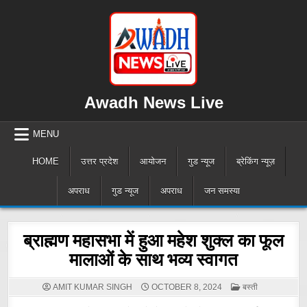
Skip
to
content
Awadh News Live
MENU
HOME
उत्तर प्रदेश
आयोजन
गुड न्यूज
ब्रेकिंग न्यूज़
अपराध
गुड न्यूज
अपराध
जन समस्या
ब्राह्मण महासभा में हुआ महेश शुक्ल का फूल
मालाओं के साथ भव्य स्वागत
POSTED
AMIT KUMAR SINGH
OCTOBER 8, 2024
बस्ती
IN