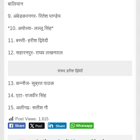
बालियान
9. अंबेडकरनगर- रितेश पाण्डेय
*10. अयोध्या- लल्लू सिंह*
11. बस्ती- हरीश द्विवेदी
12. सहारनपुर- राघव लखनपाल
संसद हरीश द्विवेदी
13. कन्नौज- सुब्रत पाठक
14. एटा- राजवीर सिंह
15. अलीगढ- सतीश गौ
Post Views:
1,615
Post
Whatsapp
Share
Share