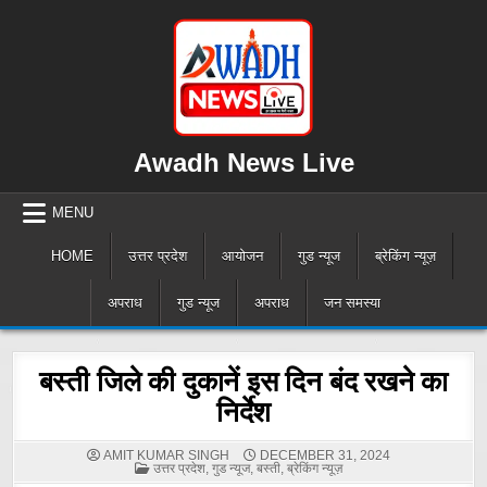
Skip
to
content
Awadh News Live
MENU
HOME
उत्तर प्रदेश
आयोजन
गुड न्यूज
ब्रेकिंग न्यूज़
अपराध
गुड न्यूज
अपराध
जन समस्या
बस्ती जिले की दुकानें इस दिन बंद रखने का
निर्देश
AMIT KUMAR SINGH
DECEMBER 31, 2024
POSTED
उत्तर प्रदेश
,
गुड न्यूज
,
बस्ती
,
ब्रेकिंग न्यूज़
IN