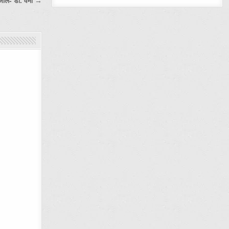
ांजलि- डा. वर्मा →