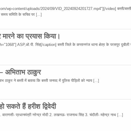
om/wp-content/uploads/2024/09/VID_20240924201727.mp4"][/video] बस्ती/बस्ती
 उस समय समिति के सचिव पर
[...]
र मारने का प्रयास किया।
68"] ASP,ओ.पी. सिंह[/caption] बस्ती जिले के कप्तानगंज थाना क्षेत्र के परसपुर दुबौली गा
 – अभिताभ ठाकुर
 ठाकुर ने बस्ती में बताया कि बस्ती जनपद में पुलिस पीड़ितों को न्याय
[...]
 सकते हैं हरीश द्विवेदी
 1. वाराणसी- प्रधानमंत्री नरेन्द्र मोदी 2. लखनऊ- राजनाथ सिंह 3. चंदौली- महेन्द्र नाथ
[...]