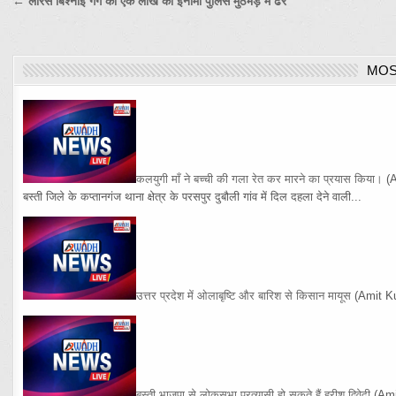
Post
← लारेंस बिश्नोई गैंग का एक लाख का इनामी पुलिस मुठभेड़ में ढेर
navigation
MOS
कलयुगी माँ ने बच्ची की गला रेत कर मारने का प्रयास किया।
(
बस्ती जिले के कप्तानगंज थाना क्षेत्र के परसपुर दुबौली गांव में दिल दहला देने वाली...
उत्तर प्रदेश में ओलाबृष्टि और बारिश से किसान मायूस
(Amit K
बस्ती भाजपा से लोकसभा प्रत्यासी हो सकते हैं हरीश द्विवेदी
(Am