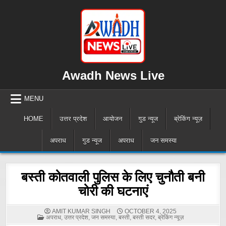
Skip
to
content
Awadh News Live
MENU
HOME
उत्तर प्रदेश
आयोजन
गुड न्यूज
ब्रेकिंग न्यूज़
अपराध
गुड न्यूज
अपराध
जन समस्या
बस्ती कोतवाली पुलिस के लिए चुनौती बनी
चोरी की घटनाएं
AMIT KUMAR SINGH
OCTOBER 4, 2025
POSTED
अपराध
,
उत्तर प्रदेश
,
जन समस्या
,
बस्ती
,
बस्ती सदर
,
ब्रेकिंग न्यूज़
IN