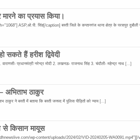
र मारने का प्रयास किया।
68"] ASP,ओ.पी. सिंह[/caption] बस्ती जिले के कप्तानगंज थाना क्षेत्र के परसपुर दुबौली गा
 सकते हैं हरीश द्विवेदी
 1. वाराणसी- प्रधानमंत्री नरेन्द्र मोदी 2. लखनऊ- राजनाथ सिंह 3. चंदौली- महेन्द्र नाथ
[...]
 – अभिताभ ठाकुर
 ठाकुर ने बस्ती में बताया कि बस्ती जनपद में पुलिस पीड़ितों को न्याय
[...]
िश से किसान मायूस
wadhnewslive.com/wp-content/uploads/2024/02/VID-20240205-WA0091.mp4"][/v