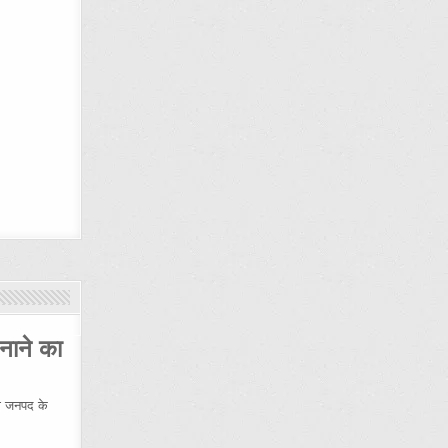
नाने का
 जनपद के