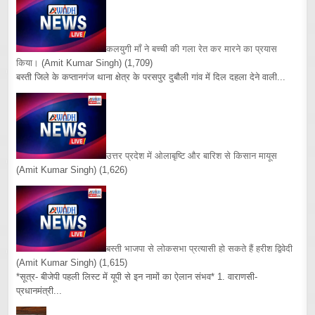
कलयुगी माँ ने बच्ची की गला रेत कर मारने का प्रयास
किया।
(Amit Kumar Singh)
(1,709)
बस्ती जिले के कप्तानगंज थाना क्षेत्र के परसपुर दुबौली गांव में दिल दहला देने वाली...
उत्तर प्रदेश में ओलाबृष्टि और बारिश से किसान मायूस
(Amit Kumar Singh)
(1,626)
बस्ती भाजपा से लोकसभा प्रत्यासी हो सकते हैं हरीश द्विवेदी
(Amit Kumar Singh)
(1,615)
*सूत्र- बीजेपी पहली लिस्ट में यूपी से इन नामों का ऐलान संभव* 1. वाराणसी-
प्रधानमंत्री...