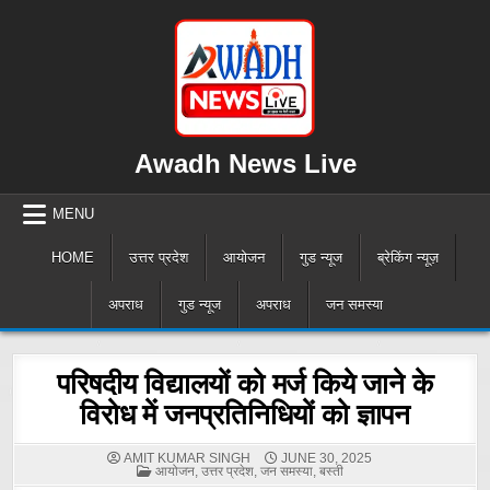
Skip
to
content
Awadh News Live
MENU
HOME
उत्तर प्रदेश
आयोजन
गुड न्यूज
ब्रेकिंग न्यूज़
अपराध
गुड न्यूज
अपराध
जन समस्या
परिषदीय विद्यालयों को मर्ज किये जाने के
विरोध में जनप्रतिनिधियों को ज्ञापन
AMIT KUMAR SINGH
JUNE 30, 2025
POSTED
आयोजन
,
उत्तर प्रदेश
,
जन समस्या
,
बस्ती
IN