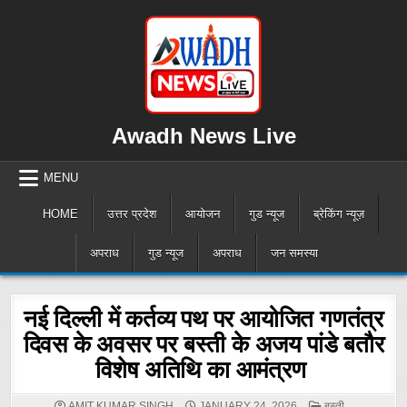
Skip
to
content
Awadh News Live
MENU
HOME
उत्तर प्रदेश
आयोजन
गुड न्यूज
ब्रेकिंग न्यूज़
अपराध
गुड न्यूज
अपराध
जन समस्या
नई दिल्ली में कर्तव्य पथ पर आयोजित गणतंत्र
दिवस के अवसर पर बस्ती के अजय पांडे बतौर
विशेष अतिथि का आमंत्रण
POSTED
AMIT KUMAR SINGH
JANUARY 24, 2026
बस्ती