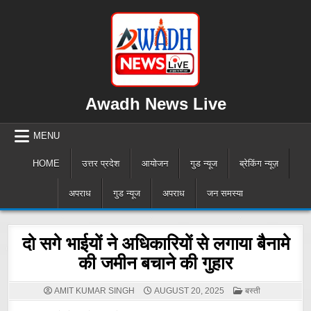
Skip
to
content
Awadh News Live
MENU
HOME
उत्तर प्रदेश
आयोजन
गुड न्यूज
ब्रेकिंग न्यूज़
अपराध
गुड न्यूज
अपराध
जन समस्या
दो सगे भाईयों ने अधिकारियों से लगाया बैनामे
की जमीन बचाने की गुहार
POSTED
AMIT KUMAR SINGH
AUGUST 20, 2025
बस्ती
IN