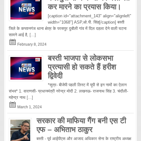
कर मारने का प्रयास किया।
[caption id="attachment_143" align="alignleft"
width="1068"] ASP,ओ.पी. सिंह[/caption] बस्ती
जिले के कप्तानगंज थाना क्षेत्र के परसपुर दुबौली गांव में दिल दहला देने वाली घटना
सामने आई है,
[...]
February 8, 2024
बस्ती भाजपा से लोकसभा
प्रत्यासी हो सकते हैं हरीश
द्विवेदी
*सूत्र- बीजेपी पहली लिस्ट में यूपी से इन नामों का ऐलान
संभव* 1. वाराणसी- प्रधानमंत्री नरेन्द्र मोदी 2. लखनऊ- राजनाथ सिंह 3. चंदौली-
महेन्द्र नाथ
[...]
March 1, 2024
सरकार की माफिया गैंग बनी एस टी
एफ – अभिताभ ठाकुर
बस्ती - पूर्व आईपीएस और आजाद अधिकार सेना के राष्ट्रीय अध्यक्ष