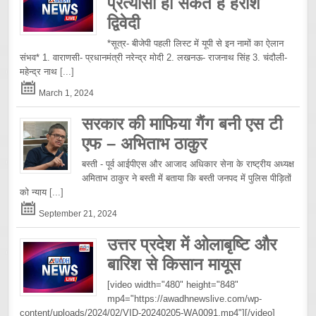
प्रत्यासी हो सकते हैं हरीश
द्विवेदी
*सूत्र- बीजेपी पहली लिस्ट में यूपी से इन नामों का ऐलान
संभव* 1. वाराणसी- प्रधानमंत्री नरेन्द्र मोदी 2. लखनऊ- राजनाथ सिंह 3. चंदौली-
महेन्द्र नाथ
[...]
March 1, 2024
सरकार की माफिया गैंग बनी एस टी
एफ – अभिताभ ठाकुर
बस्ती - पूर्व आईपीएस और आजाद अधिकार सेना के राष्ट्रीय अध्यक्ष
अमिताभ ठाकुर ने बस्ती में बताया कि बस्ती जनपद में पुलिस पीड़ितों
को न्याय
[...]
September 21, 2024
उत्तर प्रदेश में ओलाबृष्टि और
बारिश से किसान मायूस
[video width="480" height="848"
mp4="https://awadhnewslive.com/wp-
content/uploads/2024/02/VID-20240205-WA0091.mp4"][/video]