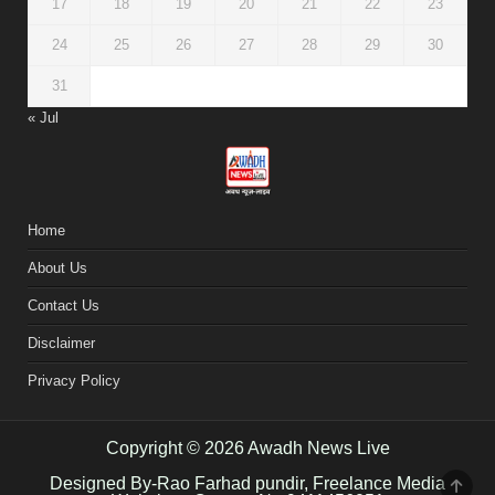
17
18
19
20
21
22
23
24
25
26
27
28
29
30
31
« Jul
Home
About Us
Contact Us
Disclaimer
Privacy Policy
Copyright © 2026 Awadh News Live
Designed By-Rao Farhad pundir, Freelance Media
SCR