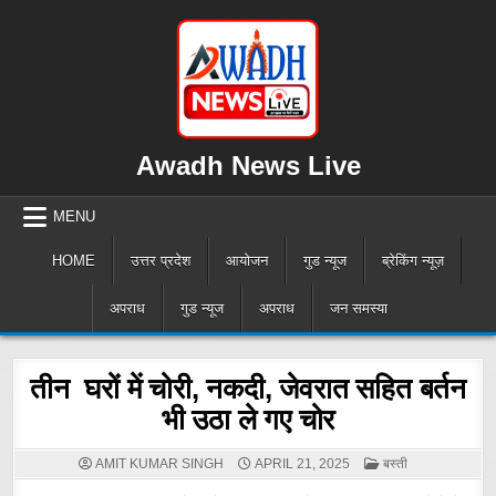
Skip
to
content
Awadh News Live
MENU
HOME
उत्तर प्रदेश
आयोजन
गुड न्यूज
ब्रेकिंग न्यूज़
अपराध
गुड न्यूज
अपराध
जन समस्या
तीन घरों में चोरी, नकदी, जेवरात सहित बर्तन
भी उठा ले गए चोर
POSTED
AMIT KUMAR SINGH
APRIL 21, 2025
बस्ती
IN