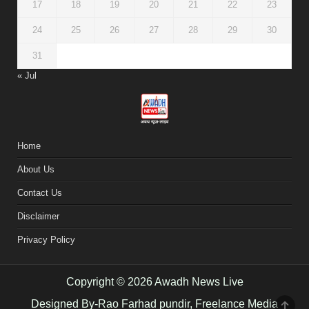
17
18
19
20
21
22
23
24
25
26
27
28
29
30
31
« Jul
Home
About Us
Contact Us
Disclaimer
Privacy Policy
Copyright © 2026 Awadh News Live
Designed By-Rao Farhad pundir, Freelance Media
SCR