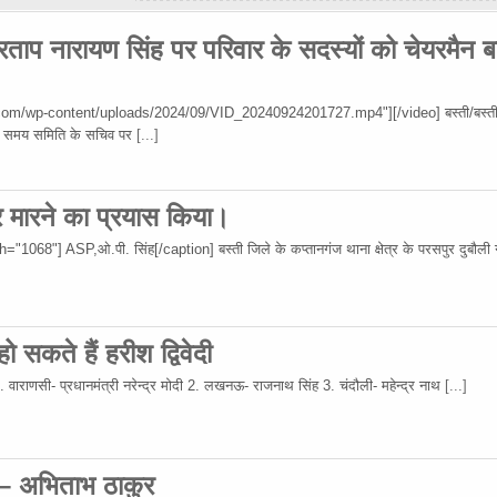
रताप नारायण सिंह पर परिवार के सदस्यों को चेयरमैन ब
om/wp-content/uploads/2024/09/VID_20240924201727.mp4"][/video] बस्ती/बस्ती
 उस समय समिति के सचिव पर
[...]
र मारने का प्रयास किया।
68"] ASP,ओ.पी. सिंह[/caption] बस्ती जिले के कप्तानगंज थाना क्षेत्र के परसपुर दुबौली गा
 सकते हैं हरीश द्विवेदी
 1. वाराणसी- प्रधानमंत्री नरेन्द्र मोदी 2. लखनऊ- राजनाथ सिंह 3. चंदौली- महेन्द्र नाथ
[...]
 – अभिताभ ठाकुर