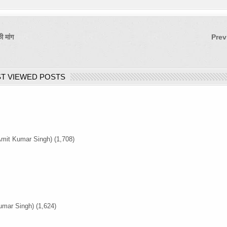
ी मांग
Prev
T VIEWED POSTS
Amit Kumar Singh)
(1,708)
umar Singh)
(1,624)