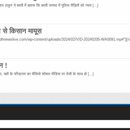
 ठाकुर ने बस्ती में बताया कि बस्ती जनपद में पुलिस पीड़ितों को न्याय
[...]
िश से किसान मायूस
wadhnewslive.com/wp-content/uploads/2024/02/VID-20240205-WA0091.mp4"][/v
न !
रमा, पक्षी के परिक्रमा का वीडियो सोशल मीडिया पर तेजी के साथ हो
[...]