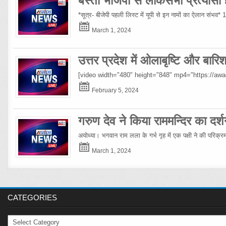
बस्ती भाजपा से लोकसभा प्रत्यासी हो
*सूत्र- बीजेपी पहली लिस्ट में यूपी से इन नामों का ऐलान संभव*
March 1, 2024
उत्तर प्रदेश में ओलाबृष्टि और बार
[video width="480" height="848" mp4="https://a
February 5, 2024
गरुण देव ने किया राममन्दिर का दर्श
अयोध्या। भगवान राम लला के गर्भ गृह में एक पक्षी ने की परिक्
March 1, 2024
CATEGORIES
Categories