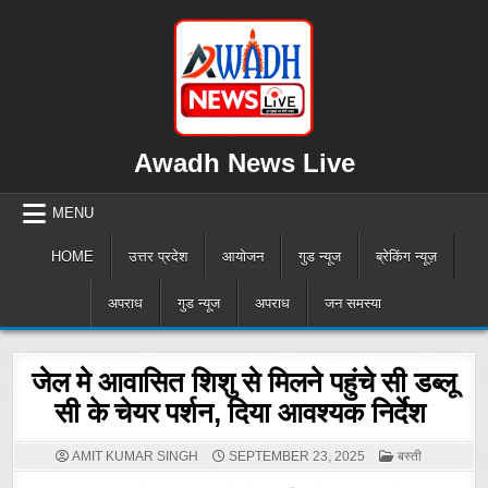
Skip
to
content
Awadh News Live
MENU
HOME
उत्तर प्रदेश
आयोजन
गुड न्यूज
ब्रेकिंग न्यूज़
अपराध
गुड न्यूज
अपराध
जन समस्या
जेल मे आवासित शिशु से मिलने पहुंचे सी डब्लू
सी के चेयर पर्शन, दिया आवश्यक निर्देश
POSTED
AMIT KUMAR SINGH
SEPTEMBER 23, 2025
बस्ती
IN