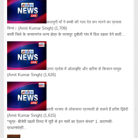
कलयुगी माँ ने बच्ची की गला रेत कर मारने का प्रयास
किया।
(Amit Kumar Singh)
(1,709)
बस्ती जिले के कप्तानगंज थाना क्षेत्र के परसपुर दुबौली गांव में दिल दहला देने वाली...
उत्तर प्रदेश में ओलाबृष्टि और बारिश से किसान मायूस
(Amit Kumar Singh)
(1,626)
बस्ती भाजपा से लोकसभा प्रत्यासी हो सकते हैं हरीश द्विवेदी
(Amit Kumar Singh)
(1,615)
*सूत्र- बीजेपी पहली लिस्ट में यूपी से इन नामों का ऐलान संभव* 1. वाराणसी-
प्रधानमंत्री...