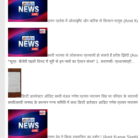
उत्तर प्रदेश में ओलाबृष्टि और बारिश से किसान मायूस
(Amit K
बस्ती भाजपा से लोकसभा प्रत्यासी हो सकते हैं हरीश द्विवेदी
(Am
*सूत्र- बीजेपी पहली लिस्ट में यूपी से इन नामों का ऐलान संभव* 1. वाराणसी- प्रधानमंत्री...
डिप्टी डायरेक्टर ऑडिट बस्ती मंडल गणेश प्रताप नारायण सिंह पर परिवार के सदस्य
बस्ती/बस्ती जनपद के बभनान गन्ना समिति में कल डिप्टी डारेक्टर आडिट गणेश प्रताप नारायण 
गरुण देव ने किया राममन्दिर का दर्शन !
(Amit Kumar Singh