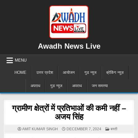
Skip
to
content
Awadh News Live
MENU
HOME
उत्तर प्रदेश
आयोजन
गुड न्यूज
ब्रेकिंग न्यूज़
अपराध
गुड न्यूज
अपराध
जन समस्या
ग्रामीण क्षेत्रों में प्रतिभाओं की कमी नहीं –
अजय सिंह
POSTED
AMIT KUMAR SINGH
DECEMBER 7, 2024
बस्ती
IN