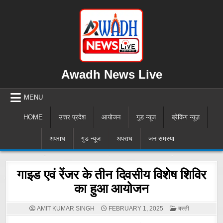
Skip
to
content
Awadh News Live
MENU
HOME
उत्तर प्रदेश
आयोजन
गुड न्यूज
ब्रेकिंग न्यूज़
अपराध
गुड न्यूज
अपराध
जन समस्या
गाइड एवं रेंजर के तीन दिवसीय विशेष शिविर
का हुआ आयोजन
POSTED
AMIT KUMAR SINGH
FEBRUARY 1, 2025
बस्ती
IN