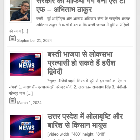
सरकार की माफिया गैंग बनी एस टी
एफ – अभिताभ ठाकुर
बस्ती - पूर्व आईपीएस और आजाद अधिकार सेना के राष्ट्रीय अध्यक्ष
अमिताभ ठाकुर ने बस्ती में बताया कि बस्ती जनपद में पुलिस पीड़ितों
को न्याय
[...]
September 21, 2024
बस्ती भाजपा से लोकसभा
प्रत्यासी हो सकते हैं हरीश
द्विवेदी
*सूत्र- बीजेपी पहली लिस्ट में यूपी से इन नामों का ऐलान
संभव* 1. वाराणसी- प्रधानमंत्री नरेन्द्र मोदी 2. लखनऊ- राजनाथ सिंह 3. चंदौली-
महेन्द्र नाथ
[...]
March 1, 2024
उत्तर प्रदेश में ओलाबृष्टि और
बारिश से किसान मायूस
[video width="480" height="848"