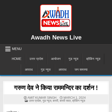
Skip
to
content
Awadh News Live
MENU
HOME
उत्तर प्रदेश
आयोजन
गुड न्यूज
ब्रेकिंग न्यूज़
अपराध
गुड न्यूज
अपराध
जन समस्या
गरुण देव ने किया राममन्दिर का दर्शन !
AMIT KUMAR SINGH
MARCH 1, 2024
POSTED
उत्तर प्रदेश
,
गुड न्यूज
,
बस्ती
,
बस्ती सदर
,
ब्रेकिंग न्यूज़
IN