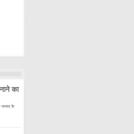
नाने का
 जनपद के