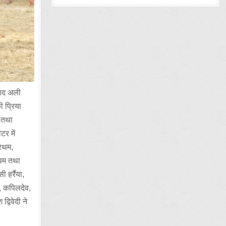
शाद अली
 प्रिया
य तथा
टर में
्रथम,
रथम तथा
 हर्रैया,
श, कपिलदेव,
्विवेदी ने