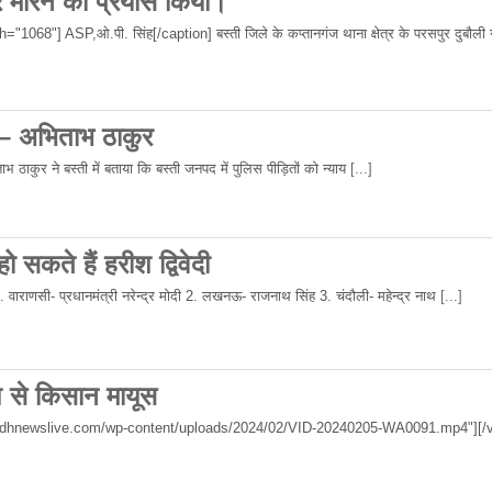
र मारने का प्रयास किया।
68"] ASP,ओ.पी. सिंह[/caption] बस्ती जिले के कप्तानगंज थाना क्षेत्र के परसपुर दुबौली गा
 – अभिताभ ठाकुर
 ठाकुर ने बस्ती में बताया कि बस्ती जनपद में पुलिस पीड़ितों को न्याय
[...]
 सकते हैं हरीश द्विवेदी
 1. वाराणसी- प्रधानमंत्री नरेन्द्र मोदी 2. लखनऊ- राजनाथ सिंह 3. चंदौली- महेन्द्र नाथ
[...]
िश से किसान मायूस
wadhnewslive.com/wp-content/uploads/2024/02/VID-20240205-WA0091.mp4"][/v