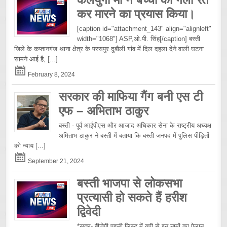
कर मारने का प्रयास किया।
[caption id="attachment_143" align="alignleft"
width="1068"] ASP,ओ.पी. सिंह[/caption] बस्ती
जिले के कप्तानगंज थाना क्षेत्र के परसपुर दुबौली गांव में दिल दहला देने वाली घटना
सामने आई है,
[...]
February 8, 2024
सरकार की माफिया गैंग बनी एस टी
एफ – अभिताभ ठाकुर
बस्ती - पूर्व आईपीएस और आजाद अधिकार सेना के राष्ट्रीय अध्यक्ष
अमिताभ ठाकुर ने बस्ती में बताया कि बस्ती जनपद में पुलिस पीड़ितों
को न्याय
[...]
September 21, 2024
बस्ती भाजपा से लोकसभा
प्रत्यासी हो सकते हैं हरीश
द्विवेदी
*सूत्र- बीजेपी पहली लिस्ट में यूपी से इन नामों का ऐलान