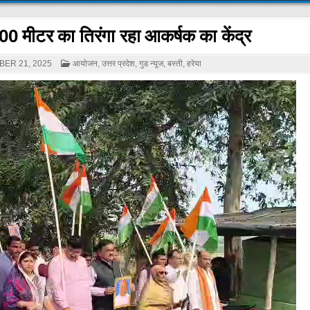
100 मीटर का तिरंगा रहा आकर्षक का केंद्र
POSTED
ER 21, 2025
आयोजन
,
उत्तर प्रदेश
,
गुड न्यूज
,
बस्ती
,
हरेया
IN