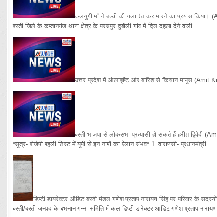
कलयुगी माँ ने बच्ची की गला रेत कर मारने का प्रयास किया।
(
बस्ती जिले के कप्तानगंज थाना क्षेत्र के परसपुर दुबौली गांव में दिल दहला देने वाली...
उत्तर प्रदेश में ओलाबृष्टि और बारिश से किसान मायूस
(Amit K
बस्ती भाजपा से लोकसभा प्रत्यासी हो सकते हैं हरीश द्विवेदी
(Am
*सूत्र- बीजेपी पहली लिस्ट में यूपी से इन नामों का ऐलान संभव* 1. वाराणसी- प्रधानमंत्री...
डिप्टी डायरेक्टर ऑडिट बस्ती मंडल गणेश प्रताप नारायण सिंह पर परिवार के सदस्य
बस्ती/बस्ती जनपद के बभनान गन्ना समिति में कल डिप्टी डारेक्टर आडिट गणेश प्रताप नारायण 