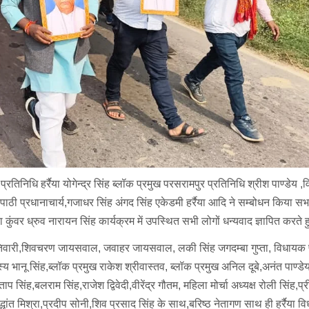
प्रतिनिधि हर्रैया योगेन्द्र सिंह ब्लॉक प्रमुख परसरामपुर प्रतिनिधि श्रीश पाण्डेय 
िपाठी प्रधानाचार्य,गजाधर सिंह अंगद सिंह एकेडमी हर्रैया आदि ने सम्बोधन किया स
ा कुंवर ध्रुव नारायन सिंह कार्यक्रम में उपस्थित सभी लोगों धन्यवाद ज्ञापित करते
नील तिवारी,शिवचरण जायसवाल, जवाहर जायसवाल, लकी सिंह जगदम्बा गुप्ता, विधायक 
 भानू सिंह,ब्लॉक प्रमुख राकेश श्रीवास्तव, ब्लॉक प्रमुख अनिल दूबे,अनंत पाण्डे
ताप सिंह,बलराम सिंह,राजेश द्विवेदी,वीरेंद्र गौतम, महिला मोर्चा अध्यक्ष रोली सिंह,प्
ा,सिद्धांत मिश्रा,प्रदीप सोनी,शिव प्रसाद सिंह के साथ,बरिष्ठ नेतागण साथ ही हर्रैया 