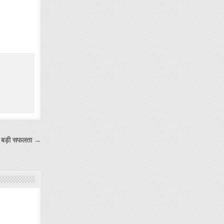
िली बड़ी सफलता →